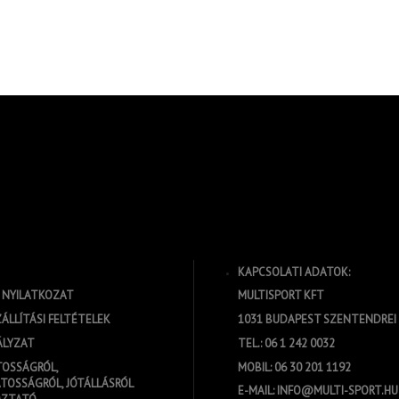
KAPCSOLATI ADATOK:
 NYILATKOZAT
MULTISPORT KFT
ZÁLLÍTÁSI FELTÉTELEK
1031 BUDAPEST SZENTENDREI 
ÁLYZAT
TEL.: 06 1 242 0032
TOSSÁGRÓL,
MOBIL: 06 30 201 1192
TOSSÁGRÓL, JÓTÁLLÁSRÓL
E-MAIL:
INFO@MULTI-SPORT.HU