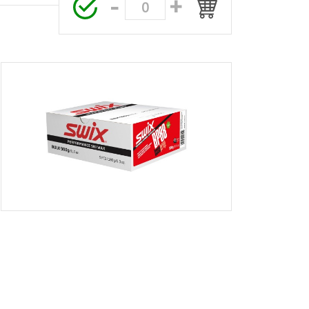
-
+
0