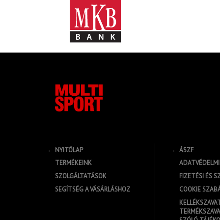
NYITÓLAP
ÁSZF
TERMÉKEINK
ADATVÉDELMI
SZOLGÁLTATÁSOK
FIZETÉSI ÉS S
SEGÍTSÉG A VÁSÁRLÁSHOZ
COOKIE SZAB
KELLÉKSZAVA
TERMÉKSZAVA