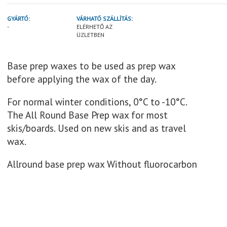
GYÁRTÓ:
VÁRHATÓ SZÁLLÍTÁS:
-
ELÉRHETŐ AZ
ÜZLETBEN
Base prep waxes to be used as prep wax
before applying the wax of the day.
For normal winter conditions, 0°C to -10°C.
The All Round Base Prep wax for most
skis/boards. Used on new skis and as travel
wax.
Allround base prep wax Without fluorocarbon