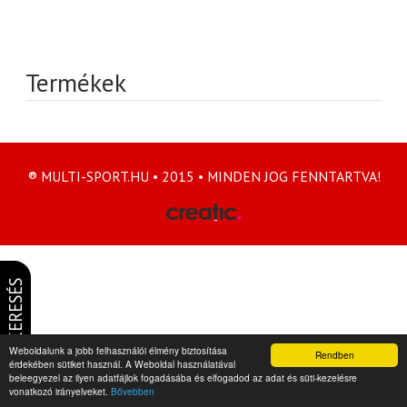
Termékek
® MULTI-SPORT.HU • 2015 • MINDEN JOG FENNTARTVA!
KERESÉS
Weboldalunk a jobb felhasználói élmény biztosítása
Rendben
érdekében sütiket használ. A Weboldal használatával
beleegyezel az ilyen adatfájlok fogadásába és elfogadod az adat és süti-kezelésre
vonatkozó irányelveket.
Bővebben