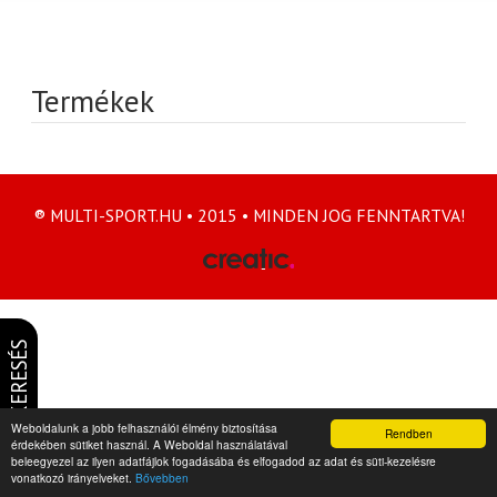
Termékek
® MULTI-SPORT.HU • 2015 • MINDEN JOG FENNTARTVA!
KERESÉS
Weboldalunk a jobb felhasználói élmény biztosítása
Rendben
érdekében sütiket használ. A Weboldal használatával
beleegyezel az ilyen adatfájlok fogadásába és elfogadod az adat és süti-kezelésre
vonatkozó irányelveket.
Bővebben