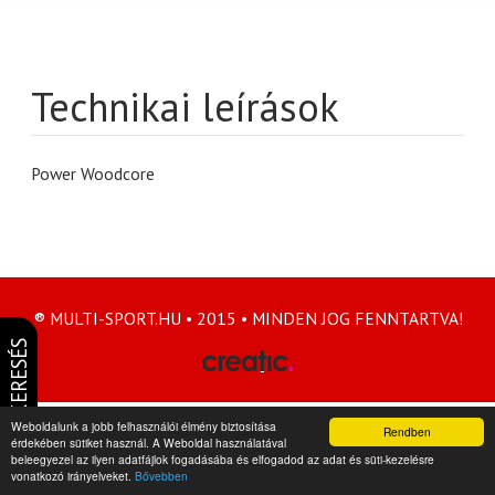
Technikai leírások
Power Woodcore
® MULTI-SPORT.HU • 2015 • MINDEN JOG FENNTARTVA!
KERESÉS
Weboldalunk a jobb felhasználói élmény biztosítása
Rendben
érdekében sütiket használ. A Weboldal használatával
beleegyezel az ilyen adatfájlok fogadásába és elfogadod az adat és süti-kezelésre
vonatkozó irányelveket.
Bővebben